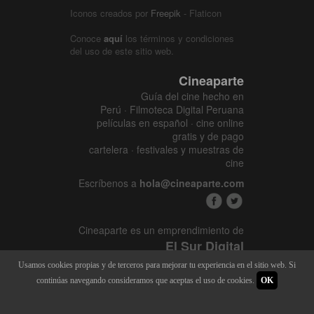
Iconos creados por
Freepik
- Flaticon
Conoce
aquí
los términos y condiciones
del uso de este sitio web.
Cineaparte
Guía del cine hecho en
Perú · Filmoteca Digital Peruana
películas en español · cine online
gratis y de pago
cartelera · festivales y muestras de
cine
Escríbenos a
hola@cineaparte.com
Cineaparte es un emprendimiento de
El Sur Digital
www.elsurcine.com
Usamos cookies propias y de terceros para mejorar tu experiencia en el sitio web. Si
Desarrollado por
SALA247
continúas navegando consideramos que aceptas el uso de cookies.
OK
8.1.34P - 9.52.15L |
448 x 3155
|
21.977M - 128M | 2015 - 2026