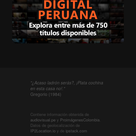
"¿Acaso ladrón serás?, ¡Plata cochina
en esta casa no!."
Gregorio (1984)
Contiene información obtenida de
audiovisual.pe
y
ProimágenesColombia
.
Datos de geolocalización de
IP2Location.io
y de
ipstack.com