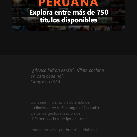
"¿Acaso ladrón serás?, ¡Plata cochina
en esta casa no!."
Gregorio (1984)
Contiene información obtenida de
audiovisual.pe
y
ProimágenesColombia
.
Datos de geolocalización de
IP2Location.io
y de
ipstack.com
Iconos creados por
Freepik
- Flaticon