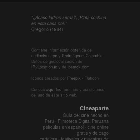
"¿Acaso ladrón serás?, ¡Plata cochina
en esta casa no!."
Gregorio (1984)
Contiene información obtenida de
audiovisual.pe
y
ProimágenesColombia
.
Datos de geolocalización de
IP2Location.io
y de
ipstack.com
Iconos creados por
Freepik
- Flaticon
Conoce
aquí
los términos y condiciones
del uso de este sitio web.
Cineaparte
Guía del cine hecho en
Perú · Filmoteca Digital Peruana
películas en español · cine online
gratis y de pago
cartelera · festivales y muestras de