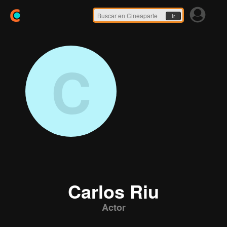
Ir
C
Carlos Riu
Actor