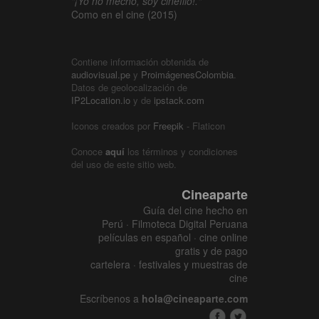
"¡Yo no mecho, soy cinéfilo!."
Como en el cine (2015)
Contiene información obtenida de
audiovisual.pe
y
ProimágenesColombia
.
Datos de geolocalización de
IP2Location.io
y de
ipstack.com
Iconos creados por
Freepik
- Flaticon
Conoce
aquí
los términos y condiciones
del uso de este sitio web.
Cineaparte
Guía del cine hecho en
Perú · Filmoteca Digital Peruana
películas en español · cine online
gratis y de pago
cartelera · festivales y muestras de
cine
Escríbenos a
hola@cineaparte.com