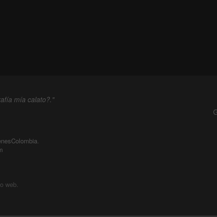
afía mía calato?."
G
enesColombia
.
m
io web.