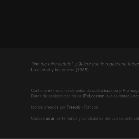
"¡No me mire cadete!, ¿Quiere que le regale una fotogr
La ciudad y los perros (1985).
Contiene información obtenida de
audiovisual.pe
y
Proimág
Datos de geolocalización de
IP2Location.io
y de
ipstack.co
Iconos creados por
Freepik
- Flaticon
Conoce
aquí
los términos y condiciones del uso de este sit