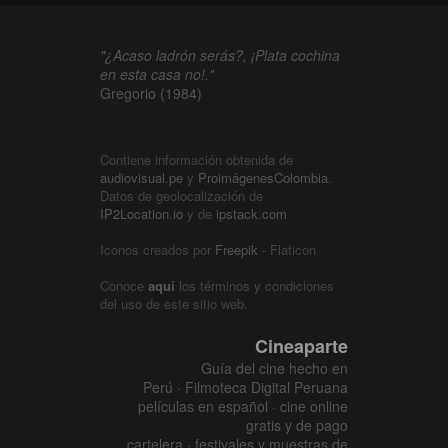
"¿Acaso ladrón serás?, ¡Plata cochina
en esta casa no!."
Gregorio (1984)
Contiene información obtenida de
audiovisual.pe
y
ProimágenesColombia
.
Datos de geolocalización de
IP2Location.io
y de
ipstack.com
Iconos creados por
Freepik
- Flaticon
Conoce
aquí
los términos y condiciones
del uso de este sitio web.
Cineaparte
Guía del cine hecho en
Perú · Filmoteca Digital Peruana
películas en español · cine online
gratis y de pago
cartelera · festivales y muestras de