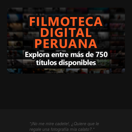
"¡No me mire cadete!, ¿Quiere que le
regale una fotografía mía calato?."