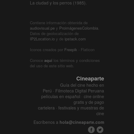
La ciudad y los perros (1985).
Contiene información obtenida de
audiovisual.pe
y
ProimágenesColombia
.
Datos de geolocalización de
IP2Location.io
y de
ipstack.com
Iconos creados por
Freepik
- Flaticon
Conoce
aquí
los términos y condiciones
del uso de este sitio web.
Cineaparte
Guía del cine hecho en
Perú · Filmoteca Digital Peruana
películas en español · cine online
gratis y de pago
cartelera · festivales y muestras de
cine
Escríbenos a
hola@cineaparte.com