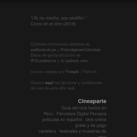
"¡Yo no mecho, soy cinéfilo!."
Como en el cine (2015)
Contiene información obtenida de
audiovisual.pe
y
ProimágenesColombia
.
Datos de geolocalización de
IP2Location.io
y de
ipstack.com
Iconos creados por
Freepik
- Flaticon
Conoce
aquí
los términos y condiciones
del uso de este sitio web.
Cineaparte
Guía del cine hecho en
Perú · Filmoteca Digital Peruana
películas en español · cine online
gratis y de pago
cartelera · festivales y muestras de
cine