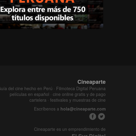
Cineaparte
uía del cine hecho en Perú · Filmoteca Digital Peruana
películas en español · cine online gratis y de pago
cartelera · festivales y muestras de cine
Escríbenos a
hola@cineaparte.com
Cineaparte es un emprendimiento de
El Sur Digital