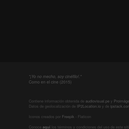
"¡Yo no mecho, soy cinéfilo!."
Como en el cine (2015)
Contiene información obtenida de
audiovisual.pe
y
Proimág
Datos de geolocalización de
IP2Location.io
y de
ipstack.co
Iconos creados por
Freepik
- Flaticon
Conoce
aquí
los términos y condiciones del uso de este sit