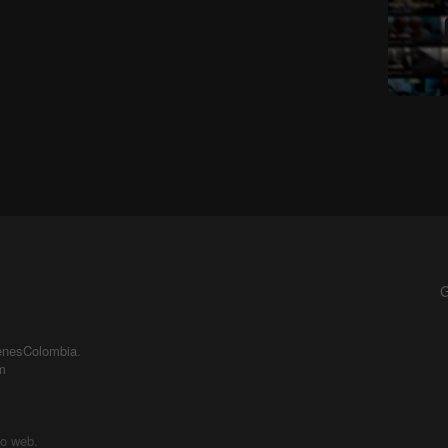
G
enesColombia
.
m
io web.