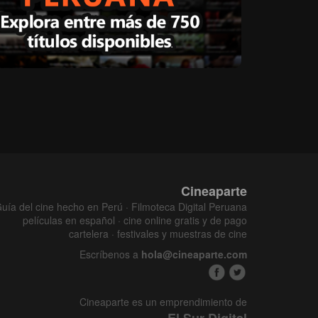
Cineaparte
uía del cine hecho en Perú · Filmoteca Digital Peruana
películas en español · cine online gratis y de pago
cartelera · festivales y muestras de cine
Escríbenos a
hola@cineaparte.com
Cineaparte es un emprendimiento de
El Sur Digital