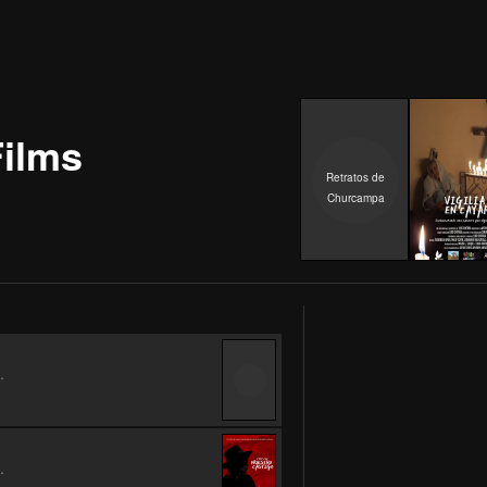
Films
Retratos de
Churcampa
.
.