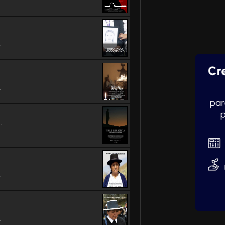
.
RETORNO A
ACCOMARCA
.
.
.
.