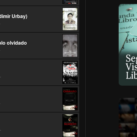
dimir Urbay)
.
lo olvidado
.
.
.
.