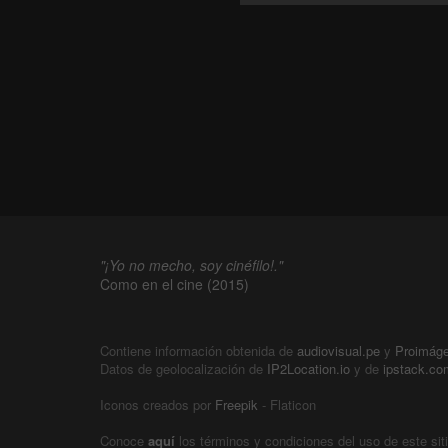
"¡Yo no mecho, soy cinéfilo!."
Como en el cine (2015)
Contiene información obtenida de
audiovisual.pe
y
Proimág
Datos de geolocalización de
IP2Location.io
y de
ipstack.co
Iconos creados por
Freepik
- Flaticon
Conoce
aquí
los términos y condiciones del uso de este sit