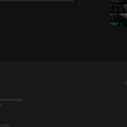
G
enesColombia
.
m
io web.