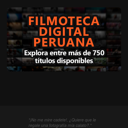
"¡No me mire cadete!, ¿Quiere que le
regale una fotografía mía calato?."