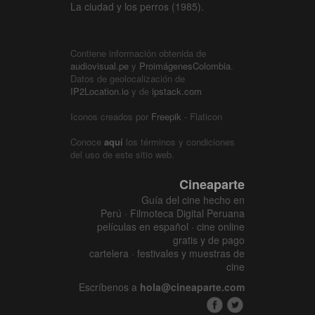
La ciudad y los perros (1985).
Contiene información obtenida de
audiovisual.pe
y
ProimágenesColombia
.
Datos de geolocalización de
IP2Location.io
y de
ipstack.com
Iconos creados por
Freepik
- Flaticon
Conoce
aquí
los términos y condiciones
del uso de este sitio web.
Cineaparte
Guía del cine hecho en
Perú · Filmoteca Digital Peruana
películas en español · cine online
gratis y de pago
cartelera · festivales y muestras de
cine
Escríbenos a
hola@cineaparte.com