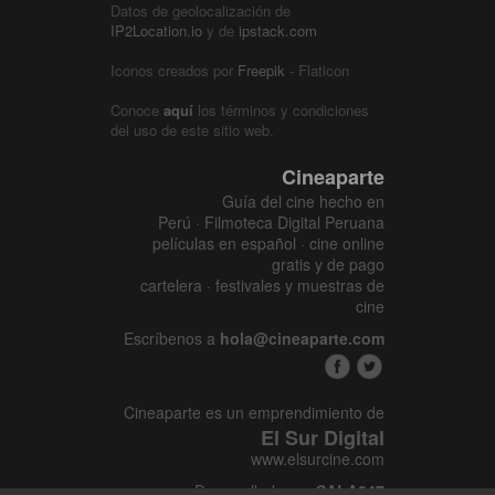
Datos de geolocalización de
IP2Location.io
y de
ipstack.com
Iconos creados por
Freepik
- Flaticon
Conoce
aquí
los términos y condiciones
del uso de este sitio web.
Cineaparte
Guía del cine hecho en
Perú · Filmoteca Digital Peruana
películas en español · cine online
gratis y de pago
cartelera · festivales y muestras de
cine
Escríbenos a
hola@cineaparte.com
Cineaparte es un emprendimiento de
El Sur Digital
www.elsurcine.com
Desarrollado por
SALA247