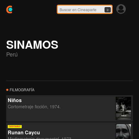
Ir
SINAMOS
Perú
FILMOGRAFÍA
Niños
Cortometraje ficción, 1974.
R
NIÑOS
Runan Caycu
Mediometraje documental, 1973.