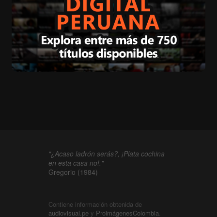
"¿Acaso ladrón serás?, ¡Plata cochina
en esta casa no!."
Gregorio (1984)
Contiene información obtenida de
audiovisual.pe
y
ProimágenesColombia
.