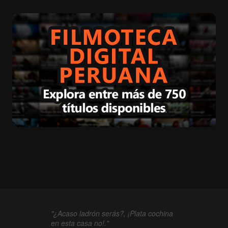
"¿Acaso ladrón serás?, ¡Plata cochina
en esta casa no!."