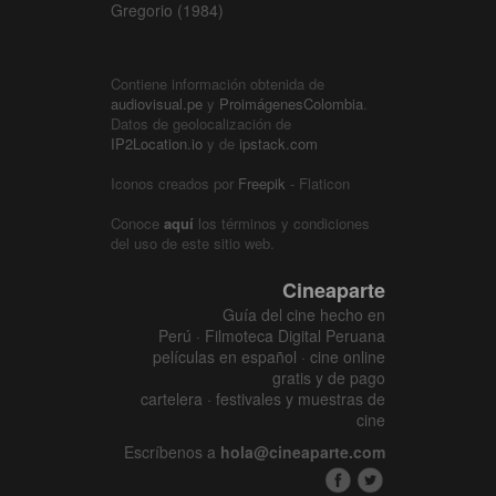
Gregorio (1984)
Contiene información obtenida de
audiovisual.pe
y
ProimágenesColombia
.
Datos de geolocalización de
IP2Location.io
y de
ipstack.com
Iconos creados por
Freepik
- Flaticon
Conoce
aquí
los términos y condiciones
del uso de este sitio web.
Cineaparte
Guía del cine hecho en
Perú · Filmoteca Digital Peruana
películas en español · cine online
gratis y de pago
cartelera · festivales y muestras de
cine
Escríbenos a
hola@cineaparte.com