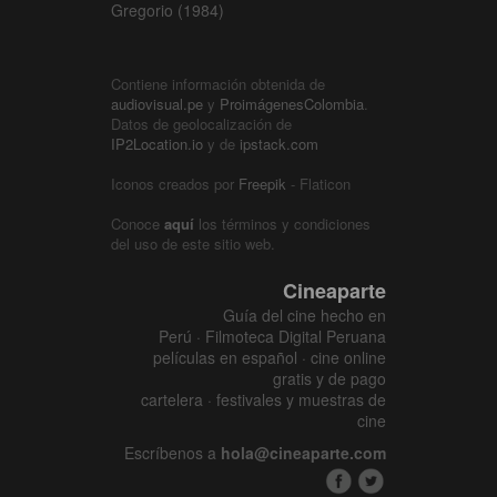
Gregorio (1984)
Contiene información obtenida de
audiovisual.pe
y
ProimágenesColombia
.
Datos de geolocalización de
IP2Location.io
y de
ipstack.com
Iconos creados por
Freepik
- Flaticon
Conoce
aquí
los términos y condiciones
del uso de este sitio web.
Cineaparte
Guía del cine hecho en
Perú · Filmoteca Digital Peruana
películas en español · cine online
gratis y de pago
cartelera · festivales y muestras de
cine
Escríbenos a
hola@cineaparte.com