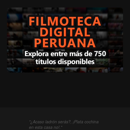
"¿Acaso ladrón serás?, ¡Plata cochina
en esta casa no!."