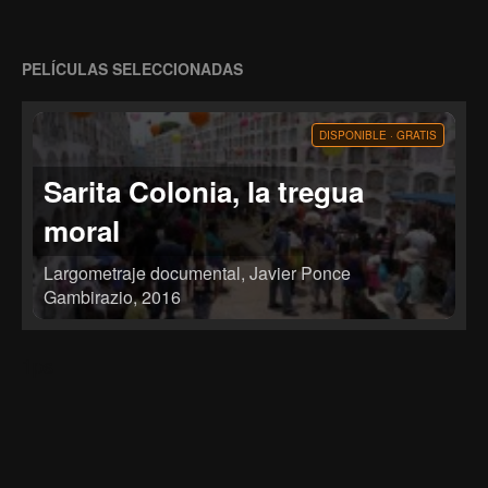
PELÍCULAS SELECCIONADAS
DISPONIBLE · GRATIS
Sarita Colonia, la tregua
moral
Largometraje documental, Javier Ponce
Gambirazio, 2016
Durante la fiesta de celebración de Sarita Colonia, la
santa rechazada por la Iglesia Católica por acoger
delincuentes, prostitutas, travestis y homosexuales entre
1ps
sus muchos devotos, se da una tregua en donde todos
los seguidores se sienten como hermanos. Delante de su
mausoleo se comparte gratuitamente comida y regalos
mientras que las rivalidades y los odios son dejados de
lado. Cuando la fiesta acaba, fuera del cementerio, los
prejuicios vuelven a gobernar a sus devotos.