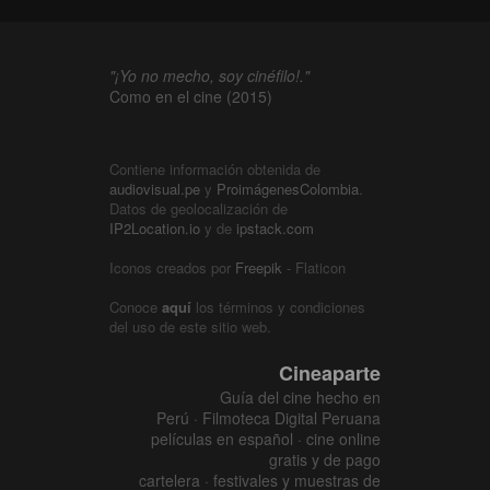
"¡Yo no mecho, soy cinéfilo!."
Como en el cine (2015)
Contiene información obtenida de
audiovisual.pe
y
ProimágenesColombia
.
Datos de geolocalización de
IP2Location.io
y de
ipstack.com
Iconos creados por
Freepik
- Flaticon
Conoce
aquí
los términos y condiciones
del uso de este sitio web.
Cineaparte
Guía del cine hecho en
Perú · Filmoteca Digital Peruana
películas en español · cine online
gratis y de pago
cartelera · festivales y muestras de